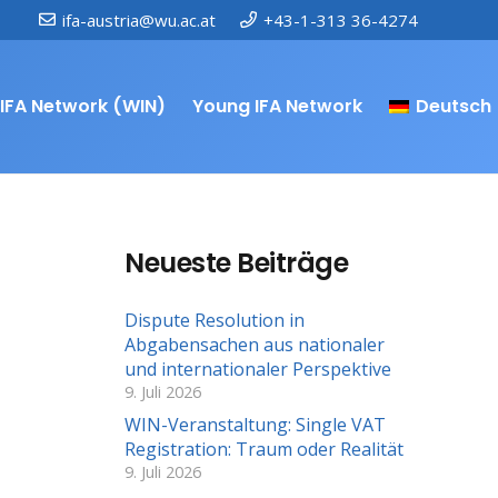
ifa-austria@wu.ac.at
+43-1-313 36-4274
IFA Network (WIN)
Young IFA Network
Deutsch
Neueste Beiträge
Dispute Resolution in
Abgabensachen aus nationaler
und internationaler Perspektive
9. Juli 2026
WIN-Veranstaltung: Single VAT
Registration: Traum oder Realität
9. Juli 2026