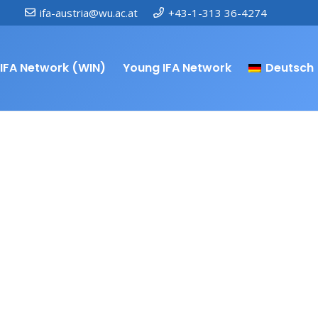
ifa-austria@wu.ac.at
+43-1-313 36-4274
IFA Network (WIN)
Young IFA Network
Deutsch